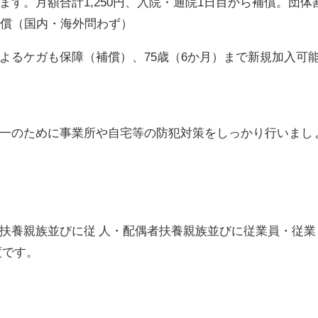
す。月額合計1,250円、入院・通院1日目から補償。団体
補償（国内・海外問わず）
よるケガも保障（補償）、75歳（6か月）まで新規加入可
一のために事業所や自宅等の防犯対策をしっかり行いまし
扶養親族並びに従 人・配偶者扶養親族並びに従業員・従業
度です。