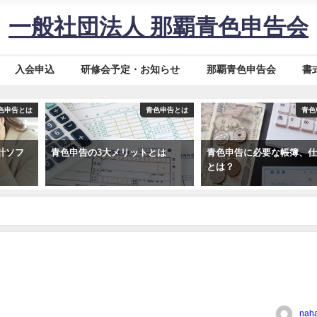
一般社団法人 那覇青色申告会
入会申込
研修会予定・お知らせ
那覇青色申告会
書
色申告とは
青色申告とは
青色
計ソフ
青色申告の3大メリットとは
青色申告に必要な帳簿、
とは？
naha