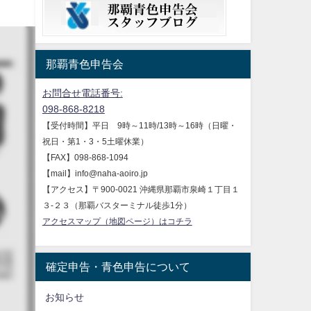
那覇青色申告会
お問合せ電話番号:
098-868-8218
【受付時間】平日 9時～11時/13時～16時（日曜・
祝日・第1・3・5土曜休業）
【FAX】098-868-1094
【mail】info@naha-aoiro.jp
【アクセス】〒900-0021 沖縄県那覇市泉崎１丁目１
３-２３（那覇バスターミナル徒歩1分）
アクセスマップ（地図ページ）はコチラ
確定申告・青色申告について
お知らせ