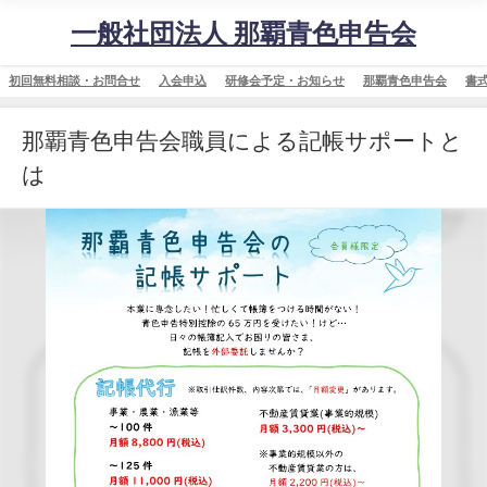
一般社団法人 那覇青色申告会
初回無料相談・お問合せ
入会申込
研修会予定・お知らせ
那覇青色申告会
書
那覇青色申告会職員による記帳サポートと
は