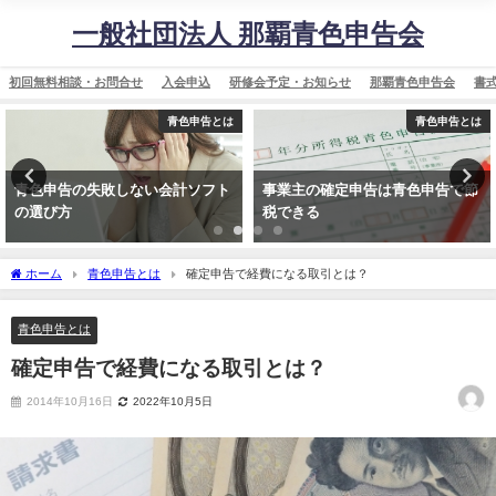
一般社団法人 那覇青色申告会
初回無料相談・お問合せ
入会申込
研修会予定・お知らせ
那覇青色申告会
書
青色申告とは
青色申告とは
青色申告の失敗しない会計ソフト
事業主の確定申告は青色申告で節
の選び方
税できる
ホーム
青色申告とは
確定申告で経費になる取引とは？
青色申告とは
確定申告で経費になる取引とは？
2014年10月16日
2022年10月5日