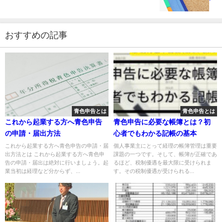
おすすめの記事
青色申告とは
青色申告とは
これから起業する方へ青色申告
青色申告に必要な帳簿とは？初
の申請・届出方法
心者でもわかる記帳の基本
これから起業する方へ青色申告の申請・届
個人事業主にとって経理の帳簿管理は重要
出方法とは これから起業する方へ青色申
課題の一つです。そして、帳簿が正確であ
告の申請・届出は絶対に行いましょう。起
るほど、税制優遇を最大限に受けられま
業当初は経理など分からず、...
す。その税制優遇が受けられる...