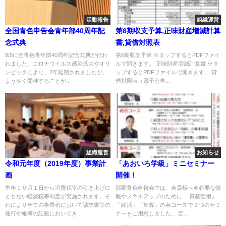
活動報告
組織運営
全国青色申告会青年部40周年記
第6期収支予算,正味財産増減計算
念式典
書,貸借対照表
9/9に全青色青年部40周年記念式典が行わ
第6期収支予算 ※タップするとPDFファイ
れました。コロナウイルス感染拡大やオリ
ルで開きます。 正味財産増減計算書 ※タ
ンピックにより、2年延期されましたが、
ップするとPDFファイルで開きます。 貸
ようやく開催することが...
借対照表（電子公告...
組織運営
お知らせ
令和元年度（2019年度）事業計
「あおいろ学級」ミニセミナー
画
開催！
本年１０月１日から消費税率の引き上げに
那覇青色申告会では、会員様へ今必要な情
ともない軽減税率制度が実施されます。そ
報やスキルアップのために 「資産活用」
れにより全ての事業者において請求書等の
「終活」「集客」の各コースで３つのセミ
発行や帳簿の記載においてき...
ナーをご用意しました。 定...