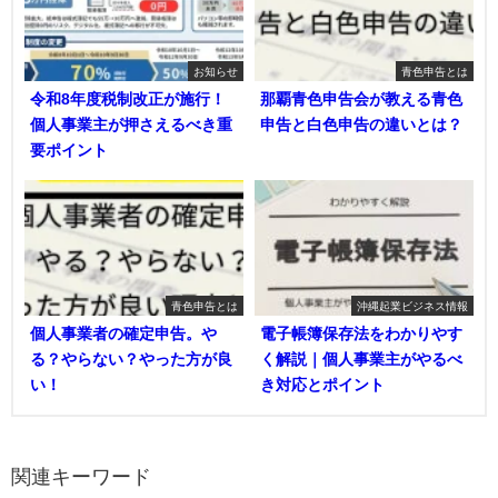
お知らせ
青色申告とは
令和8年度税制改正が施行！
那覇青色申告会が教える青色
個人事業主が押さえるべき重
申告と白色申告の違いとは？
要ポイント
青色申告とは
沖縄起業ビジネス情報
個人事業者の確定申告。や
電子帳簿保存法をわかりやす
る？やらない？やった方が良
く解説｜個人事業主がやるべ
い！
き対応とポイント
関連キーワード