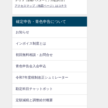
３-２３（那覇バスターミナル徒歩1分）
アクセスマップ（地図ページ）はコチラ
確定申告・青色申告について
お知らせ
インボイス制度とは
初回無料相談・お問合せ
青色申告会入会申込
令和7年度税制改正シュミレーター
勘定科目チャットボット
定額減税と調整給付概要