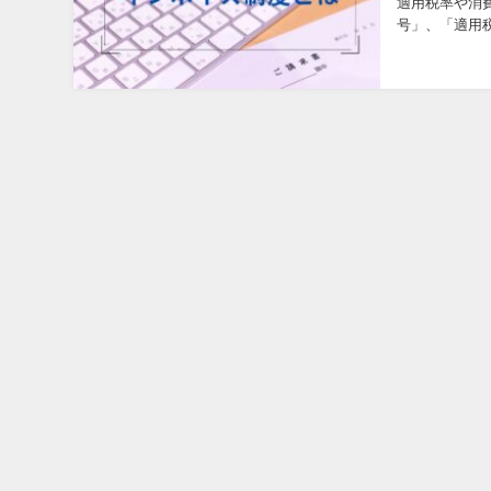
適用税率や消
号」、「適用
書・レシートの