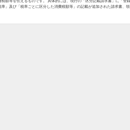
費税額等を伝えるものです。 具体的には、現行の「区分記載請求書」に「登
税率」及び「税率ごとに区分した消費税額等」の記載が追加された請求書、領
ことをいいます。 適格請求書の記載内容 ➀適格請...