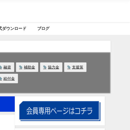
式ダウンロード
ブログ
融資
補助金
協力金
支援策
給付金