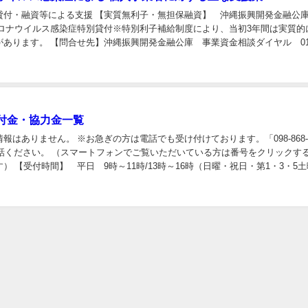
貸付・融資等による支援 【実質無利子・無担保融資】 沖縄振興開発金融公
コロナウイルス感染症特別貸付※特別利子補給制度により、当初3年間は実質的
あります。 【問合せ先】沖縄振興開発金融公庫 事業資金相談ダイヤル 012
【小規模企業共済加入者への支援】 ...
付金・協力金一覧
報はありません。 ※お急ぎの方は電話でも受け付けております。「098-868
お電話ください。 （スマートフォンでご覧いただいている方は番号をクリックす
） 【受付時間】 平日 9時～11時/13時～16時（日曜・祝日・第1・3・5
8-868-10...