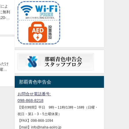
庫によ
に無利
0-
-
るだけ
土曜休
那覇青色申告会
お問合せ電話番号:
098-868-8218
【受付時間】平日 9時～11時/13時～16時（日曜・
祝日・第1・3・5土曜休業）
【FAX】098-868-1094
【mail】info@naha-aoiro.jp