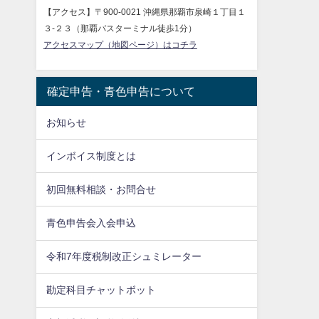
【アクセス】〒900-0021 沖縄県那覇市泉崎１丁目１
３-２３（那覇バスターミナル徒歩1分）
アクセスマップ（地図ページ）はコチラ
確定申告・青色申告について
お知らせ
インボイス制度とは
初回無料相談・お問合せ
青色申告会入会申込
令和7年度税制改正シュミレーター
勘定科目チャットボット