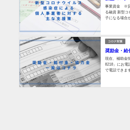
事業資金 ※
る融資 新型
子になる場合が
981-827 
コロナ対策
奨励金・給
現在、補助金情
8218」に
で電話できます
業） 【FAX】 09