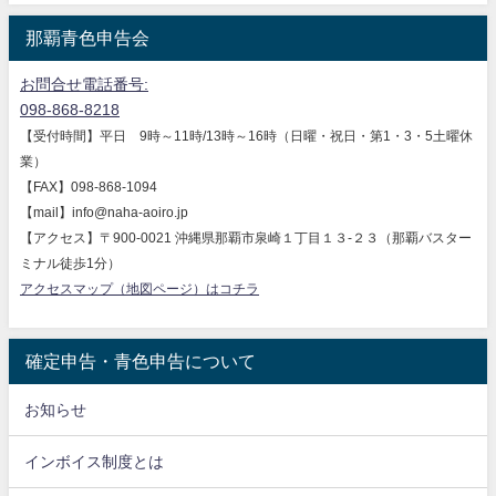
那覇青色申告会
お問合せ電話番号:
098-868-8218
【受付時間】平日 9時～11時/13時～16時（日曜・祝日・第1・3・5土曜休
業）
【FAX】098-868-1094
【mail】info@naha-aoiro.jp
【アクセス】〒900-0021 沖縄県那覇市泉崎１丁目１３-２３（那覇バスター
ミナル徒歩1分）
アクセスマップ（地図ページ）はコチラ
確定申告・青色申告について
お知らせ
インボイス制度とは