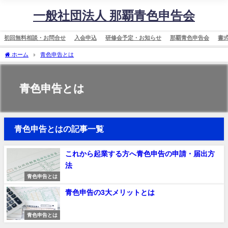
一般社団法人 那覇青色申告会
初回無料相談・お問合せ
入会申込
研修会予定・お知らせ
那覇青色申告会
書
ホーム
青色申告とは
青色申告とは
青色申告とはの記事一覧
これから起業する方へ青色申告の申請・届出方
法
青色申告とは
青色申告の3大メリットとは
青色申告とは