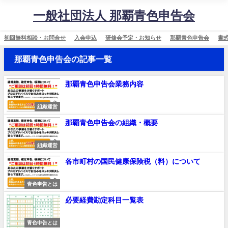
一般社団法人 那覇青色申告会
初回無料相談・お問合せ
入会申込
研修会予定・お知らせ
那覇青色申告会
書
那覇青色申告会の記事一覧
那覇青色申告会業務内容
組織運営
那覇青色申告会の組織・概要
組織運営
各市町村の国民健康保険税（料）について
青色申告とは
必要経費勘定科目一覧表
青色申告とは