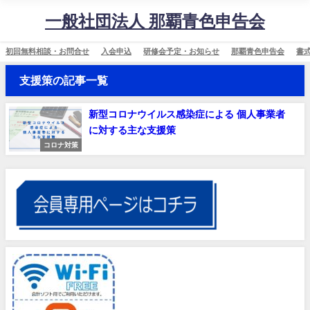
一般社団法人 那覇青色申告会
初回無料相談・お問合せ
入会申込
研修会予定・お知らせ
那覇青色申告会
書
支援策の記事一覧
新型コロナウイルス感染症による 個人事業者
に対する主な支援策
コロナ対策