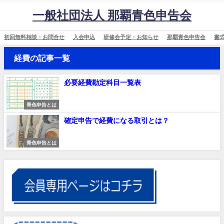
一般社団法人 那覇青色申告会
初回無料相談・お問合せ
入会申込
研修会予定・お知らせ
那覇青色申告会
書
経費の記事一覧
必要経費勘定科目一覧表
青色申告とは
確定申告で経費になる取引とは？
青色申告とは