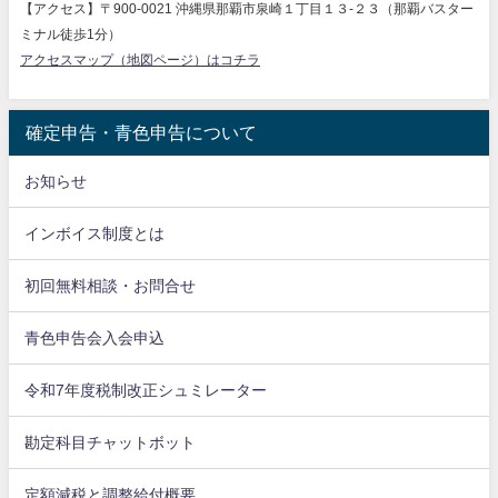
【アクセス】〒900-0021 沖縄県那覇市泉崎１丁目１３-２３（那覇バスター
ミナル徒歩1分）
アクセスマップ（地図ページ）はコチラ
確定申告・青色申告について
お知らせ
インボイス制度とは
初回無料相談・お問合せ
青色申告会入会申込
令和7年度税制改正シュミレーター
勘定科目チャットボット
定額減税と調整給付概要