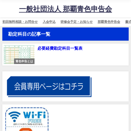
一般社団法人 那覇青色申告会
初回無料相談・お問合せ
入会申込
研修会予定・お知らせ
那覇青色申告会
書
勘定科目の記事一覧
必要経費勘定科目一覧表
青色申告とは