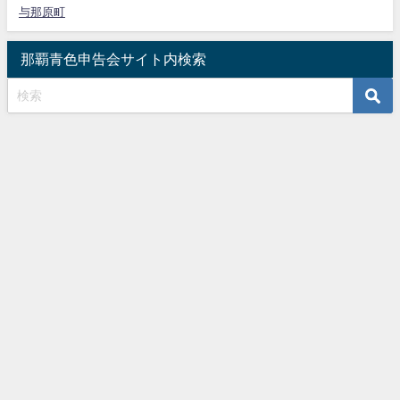
与那原町
那覇青色申告会サイト内検索
HOME
確定申告の青色申告とは？
入会案内
会員PR
お知らせ
アクセスマップ
那覇青色申告会
書式ダウンロード
お問合せ
サイトマップ
一般社団法人 那覇青色申告会 All Rights Reserved.