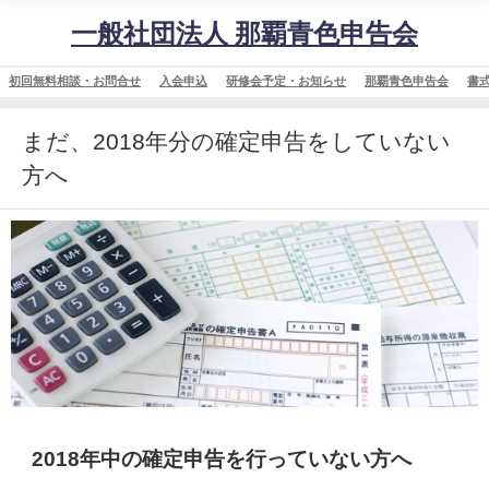
一般社団法人 那覇青色申告会
初回無料相談・お問合せ
入会申込
研修会予定・お知らせ
那覇青色申告会
書
まだ、2018年分の確定申告をしていない
方へ
2018年中の確定申告を行っていない方へ