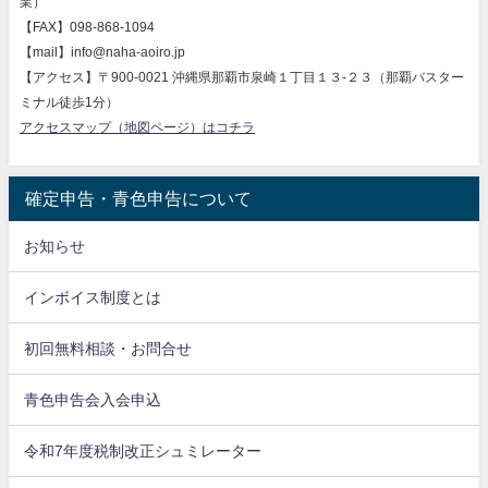
業）
【FAX】098-868-1094
【mail】info@naha-aoiro.jp
【アクセス】〒900-0021 沖縄県那覇市泉崎１丁目１３-２３（那覇バスター
ミナル徒歩1分）
アクセスマップ（地図ページ）はコチラ
確定申告・青色申告について
お知らせ
インボイス制度とは
初回無料相談・お問合せ
青色申告会入会申込
令和7年度税制改正シュミレーター